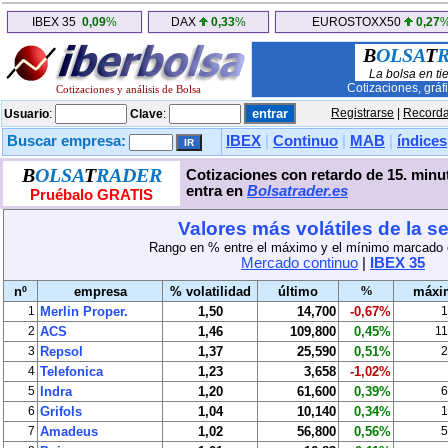
IBEX 35
0,09
%
DAX
0,33
%
EUROSTOXX50
0,27
B
OLSA
T
La bolsa en ti
Cotizaciones, gráf
Cotizaciones y análisis de Bolsa
Registrarse
|
Recorda
Usuario
:
Clave
:
Buscar empresa:
IBEX
|
Continuo
|
MAB
|
índices
B
OLSA
T
RADER
Cotizaciones con retardo de 15. minut
entra en
Bolsatrader.es
Pruébalo GRATIS
Valores más volátiles de la s
Rango en % entre el máximo y el mínimo marcado 
Mercado continuo
|
IBEX 35
%
nº
empresa
% volatilidad
último
máxi
1
Merlin Proper.
1,50
14,700
-0,67%
1
2
ACS
1,46
109,800
0,45%
11
3
Repsol
1,37
25,590
0,51%
2
4
Telefonica
1,23
3,658
-1,02%
5
Indra
1,20
61,600
0,39%
6
6
Grifols
1,04
10,140
0,34%
1
7
Amadeus
1,02
56,800
0,56%
5