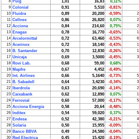
8
Puig
1,01
16,83
0,11%
9
Colonial
0,91
5,510
-0,81%
10
Fluidra
0,89
20,200
-0,59%
2
11
Cellnex
0,86
26,820
0,07%
2
12
Acciona
0,84
214,60
0,75%
2
13
Enagas
0,78
16,770
-0,65%
1
14
Arcelormittal
0,72
63,460
-0,53%
6
15
Acerinox
0,72
18,140
-0,43%
1
16
B. Santander
0,70
12,830
-0,26%
1
17
Unicaja
0,69
3,5000
-0,45%
3
18
Rovi Lab.
0,68
59,00
0,68%
19
Mapfre
0,67
4,452
-0,49%
20
Int. Airlines
0,66
5,1640
-0,73%
5
21
B. Sabadell
0,64
3,4230
-0,34%
3
22
Iberdrola
0,63
20,690
-0,14%
2
23
Caixabank
0,62
12,890
0,07%
1
24
Ferrovial
0,60
57,000
-0,17%
5
25
Acciona Energia
0,58
20,64
-0,48%
26
Inditex
0,54
59,020
0,37%
5
27
Endesa
0,52
42,380
-0,21%
4
28
Solaria
0,50
15,955
-0,09%
1
29
Banco BBVA
0,49
24,580
-0,04%
2
30
Red Electrica
0,45
15,420
-0,19%
1