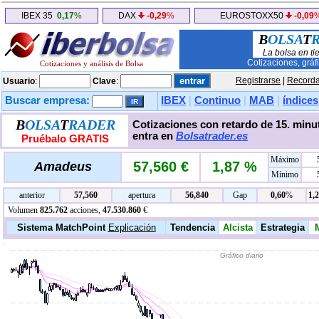
IBEX 35
0,17
%
DAX
-0,29
%
EUROSTOXX50
-0,09
B
OLSA
T
La bolsa en ti
Cotizaciones, gráf
Cotizaciones y análisis de Bolsa
Registrarse
|
Recorda
Usuario
:
Clave
:
Buscar empresa:
IBEX
|
Continuo
|
MAB
|
índices
B
OLSA
T
RADER
Cotizaciones con retardo de 15. minut
entra en
Bolsatrader.es
Pruébalo GRATIS
Máximo
57,560 €
1,87 %
Amadeus
Mínimo
anterior
57,560
apertura
56,840
Gap
0,60
%
1,
Volumen
825.762
acciones,
47.530.860
€