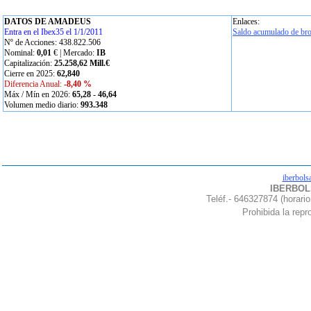
DATOS DE AMADEUS
Enlaces:
Entra en el Ibex35 el 1/1/2011
Saldo acumulado de bro
Nº de Acciones: 438.822.506
Nominal:
0,01
€ | Mercado:
IB
Capitalización:
25.258,62 Mill.€
Cierre en 2025:
62,840
Diferencia Anual:
-8,40 %
Máx / Mín en 2026:
65,28
-
46,64
Volumen medio diario:
993.348
iberbols
IBERBOLS
Teléf.- 646327874 (horario
Prohibida la repro