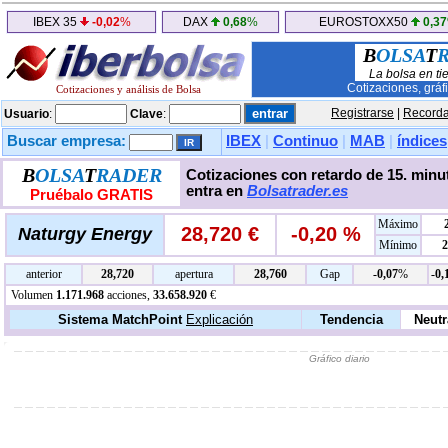
IBEX 35
-0,02
%
DAX
0,68
%
EUROSTOXX50
0,37
B
OLSA
T
La bolsa en ti
Cotizaciones, gráf
Cotizaciones y análisis de Bolsa
Registrarse
|
Recorda
Usuario
:
Clave
:
Buscar empresa:
IBEX
|
Continuo
|
MAB
|
índices
B
OLSA
T
RADER
Cotizaciones con retardo de 15. minut
entra en
Bolsatrader.es
Pruébalo GRATIS
Máximo
28,720 €
-0,20 %
Naturgy Energy
Mínimo
2
anterior
28,720
apertura
28,760
Gap
-0,07
%
-0,
Volumen
1.171.968
acciones,
33.658.920
€