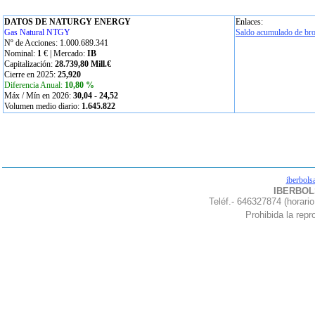
DATOS DE NATURGY ENERGY
Enlaces:
Gas Natural NTGY
Saldo acumulado de bro
Nº de Acciones: 1.000.689.341
Nominal:
1
€ | Mercado:
IB
Capitalización:
28.739,80 Mill.€
Cierre en 2025:
25,920
Diferencia Anual:
10,80 %
Máx / Mín en 2026:
30,04
-
24,52
Volumen medio diario:
1.645.822
iberbols
IBERBOLS
Teléf.- 646327874 (horario
Prohibida la repro