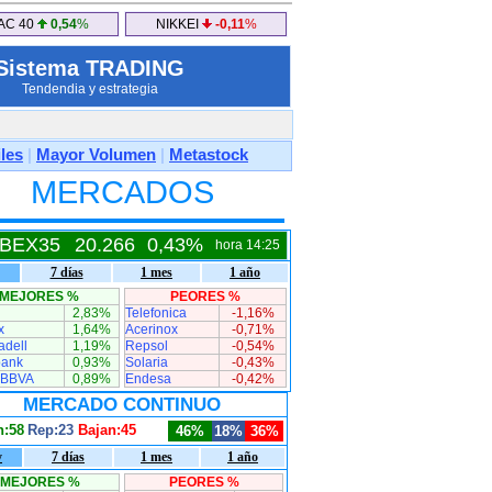
AC 40
0,54
%
NIKKEI
-0,11
%
Sistema TRADING
Tendendia y estrategia
les
|
Mayor Volumen
|
Metastock
MERCADOS
IBEX35
20.266
0,43%
hora 14:25
7 días
1 mes
1 año
MEJORES %
PEORES %
2,83%
Telefonica
-1,16%
x
1,64%
Acerinox
-0,71%
adell
1,19%
Repsol
-0,54%
bank
0,93%
Solaria
-0,43%
 BBVA
0,89%
Endesa
-0,42%
MERCADO CONTINUO
n:58
Rep:23
Bajan:45
46%
18%
36%
y
7 días
1 mes
1 año
MEJORES %
PEORES %