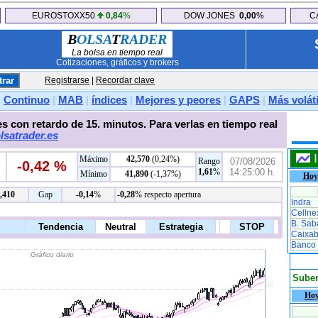
EUROSTOXX50
0,84
%
DOW JONES
0,00
%
C
B
OLSA
T
RADER
La bolsa en tiempo real
Cotizaciones, gráficos y brokers
Registrarse
|
Recordar clave
|
Continuo
|
MAB
|
índices
|
Mejores y peores
|
GAPS
|
Más voláti
s con retardo de 15. minutos. Para verlas en tiempo real
lsatrader.es
Máximo
42,570
(0,24%)
Rango
07/08/2026
-0,42 %
1,61
%
14:25:00 h.
Mínimo
41,890
(-1,37%)
Hoy
,410
Gap
-0,14
%
-0,28
% respecto apertura
Indra
Cellne
B. Sab
Caixa
Banco
Sube
Ho