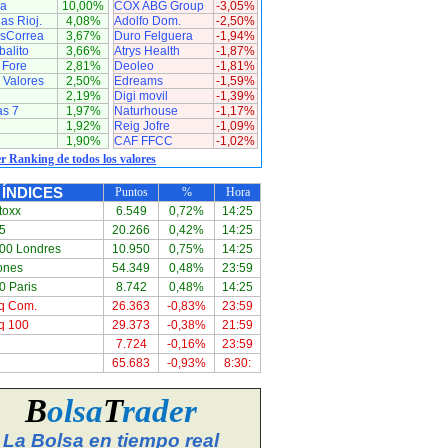
a
10,00%
COX ABG Group
-3,05%
as Rioj.
4,08%
Adolfo Dom.
-2,50%
asCorrea
3,67%
Duro Felguera
-1,94%
alito
3,66%
Atrys Health
-1,87%
 Fore
2,81%
Deoleo
-1,81%
 Valores
2,50%
Edreams
-1,59%
2,19%
Digi movil
-1,39%
as 7
1,97%
Naturhouse
-1,17%
1,92%
Reig Jofre
-1,09%
1,90%
CAF FFCC
-1,02%
r Ranking de todos los valores
ÍNDICES
Puntos
%
Hora
toxx
6.549
0,72%
14:25
5
20.266
0,42%
14:25
00 Londres
10.950
0,75%
14:25
ones
54.349
0,48%
23:59
 Paris
8.742
0,48%
14:25
q Com.
26.363
-0,83%
23:59
q 100
29.373
-0,38%
21:59
7.724
-0,16%
23:59
65.683
-0,93%
8:30:
B
olsa
T
rader
La Bolsa en tiempo real