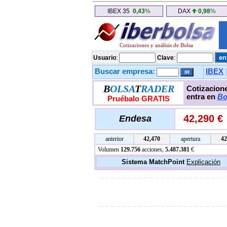
IBEX 35
0,43
%
DAX
0,98
%
Cotizaciones y análisis de Bolsa
Usuario
:
Clave
:
Buscar empresa:
IBEX
B
OLSA
T
RADER
Cotizacione
entra en
Bo
Pruébalo GRATIS
42,290 €
Endesa
anterior
42,470
apertura
42
Volumen
129.756
acciones,
5.487.381
€