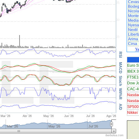
Cevas
Bodeg
Nicol
Monteb
Media
Nyesa
Nextil
Libert
Arima
Cirsa
Ve
Euro S
IBEX 3
FTSE1
Dow J
CAC-40
Nasda
Nasda
SP500
Nikkei