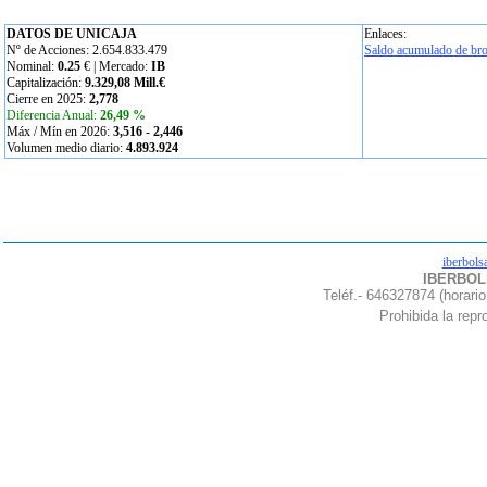
DATOS DE UNICAJA
Enlaces:
Nº de Acciones: 2.654.833.479
Saldo acumulado de bro
Nominal:
0.25
€ | Mercado:
IB
Capitalización:
9.329,08 Mill.€
Cierre en 2025:
2,778
Diferencia Anual:
26,49 %
Máx / Mín en 2026:
3,516
-
2,446
Volumen medio diario:
4.893.924
iberbols
IBERBOLS
Teléf.- 646327874 (horario
Prohibida la repro