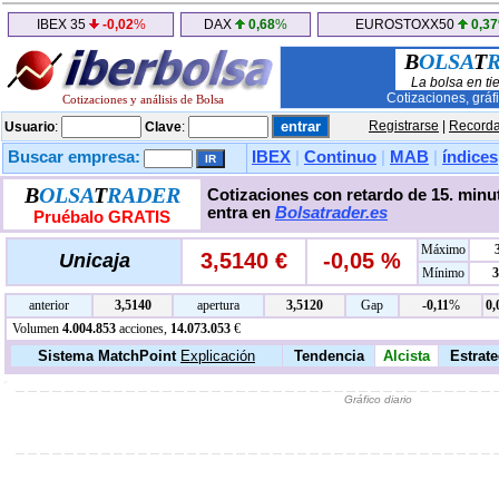
IBEX 35
-0,02
%
DAX
0,68
%
EUROSTOXX50
0,37
B
OLSA
T
La bolsa en ti
Cotizaciones, gráf
Cotizaciones y análisis de Bolsa
Registrarse
|
Recorda
Usuario
:
Clave
:
Buscar empresa:
IBEX
|
Continuo
|
MAB
|
índices
B
OLSA
T
RADER
Cotizaciones con retardo de 15. minut
entra en
Bolsatrader.es
Pruébalo GRATIS
Máximo
3,5140 €
-0,05 %
Unicaja
Mínimo
3
anterior
3,5140
apertura
3,5120
Gap
-0,11
%
0,
Volumen
4.004.853
acciones,
14.073.053
€