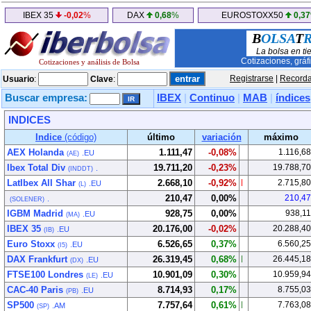
IBEX 35
-0,02
%
DAX
0,68
%
EUROSTOXX50
0,37
B
OLSA
T
La bolsa en ti
Cotizaciones, gráf
Cotizaciones y análisis de Bolsa
Registrarse
|
Recorda
Usuario
:
Clave
:
Buscar empresa:
IBEX
|
Continuo
|
MAB
|
índices
INDICES
Indice
(código)
último
variación
máximo
AEX Holanda
1.111,47
-0,08%
1.116,68
.EU
(AE)
Ibex Total Div
19.711,20
-0,23%
19.788,70
.
(INDDT)
LatIbex All Shar
2.668,10
-0,92%
2.715,80
.EU
(L)
210,47
0,00%
210,47
.
(SOLENER)
IGBM Madrid
928,75
0,00%
938,11
.EU
(MA)
IBEX 35
20.176,00
-0,02%
20.288,40
.EU
(IB)
Euro Stoxx
6.526,65
0,37%
6.560,25
.EU
(I5)
DAX Frankfurt
26.319,45
0,68%
26.445,18
.EU
(DX)
FTSE100 Londres
10.901,09
0,30%
10.959,94
.EU
(LE)
CAC-40 Paris
8.714,93
0,17%
8.755,03
.EU
(PB)
SP500
7.757,64
0,61%
7.763,08
.AM
(SP)