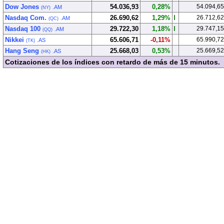
Dow Jones
54.036,93
0,28%
54.094,65
.AM
(NY)
Nasdaq Com.
26.690,62
1,29%
26.712,62
.AM
(QC)
Nasdaq 100
29.722,30
1,18%
29.747,15
.AM
(QQ)
Nikkei
65.606,71
-0,11%
65.990,72
.AS
(TK)
Hang Seng
25.668,03
0,53%
25.669,52
.AS
(HK)
Cotizaciones de los índices con retardo de más de 15 minutos.