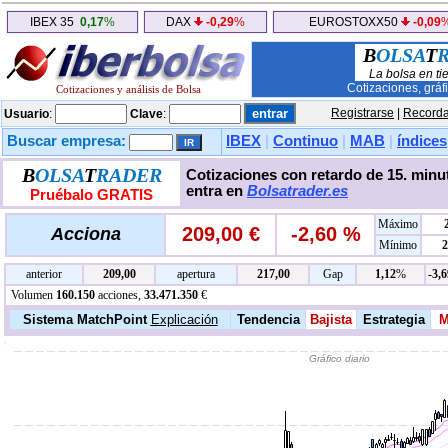
IBEX 35
0,17
%
DAX
-0,29
%
EUROSTOXX50
-0,09
B
OLSA
T
La bolsa en ti
Cotizaciones, gráf
Cotizaciones y análisis de Bolsa
Registrarse
|
Recorda
Usuario
:
Clave
:
Buscar empresa:
IBEX
|
Continuo
|
MAB
|
índices
B
OLSA
T
RADER
Cotizaciones con retardo de 15. minut
entra en
Bolsatrader.es
Pruébalo GRATIS
Máximo
209,00 €
-2,60 %
Acciona
Mínimo
2
anterior
209,00
apertura
217,00
Gap
1,12
%
-3,6
Volumen
160.150
acciones,
33.471.350
€