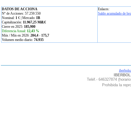
DATOS DE ACCIONA
Enlaces:
Nº de Acciones: 57.259.550
Saldo acumulado de bro
Nominal:
1
€ | Mercado:
IB
Capitalización:
11.967,25 Mill.€
Cierre en 2025:
185,900
Diferencia Anual:
12,43 %
Máx / Mín en 2026:
284,4
-
175,7
Volumen medio diario:
74.935
iberbols
IBERBOLS
Teléf.- 646327874 (horario
Prohibida la repro