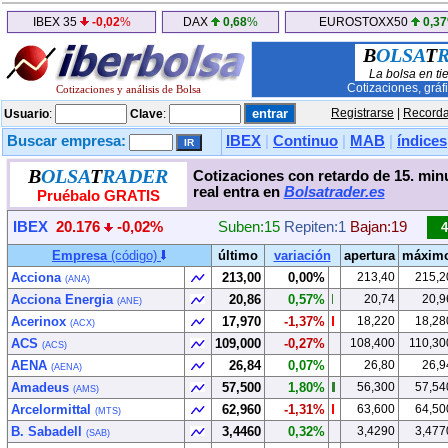
IBEX 35
-0,02
%
DAX
0,68
%
EUROSTOXX50
0,37
B
OLSA
T
La bolsa en ti
Cotizaciones, gráf
Cotizaciones y análisis de Bolsa
Registrarse
|
Recorda
Usuario
:
Clave
:
Buscar empresa:
IBEX
|
Continuo
|
MAB
|
índices
B
OLSA
T
RADER
Cotizaciones con retardo de 15. min
real entra en
Bolsatrader.es
Pruébalo GRATIS
IBEX
20.176
-0,02%
Suben:15
Repiten:1
Bajan:19
Empresa
(código)
último
variación
apertura
máxim
Acciona
213,00
0,00%
213,40
215,2
(ANA)
Acciona Energia
20,86
0,57%
20,74
20,9
(ANE)
Acerinox
17,970
-1,37%
18,220
18,28
(ACX)
ACS
109,000
-0,27%
108,400
110,30
(ACS)
AENA
26,84
0,07%
26,80
26,9
(AENA)
Amadeus
57,500
1,80%
56,300
57,54
(AMS)
Arcelormittal
62,960
-1,31%
63,600
64,50
(MTS)
B. Sabadell
3,4460
0,32%
3,4290
3,477
(SAB)