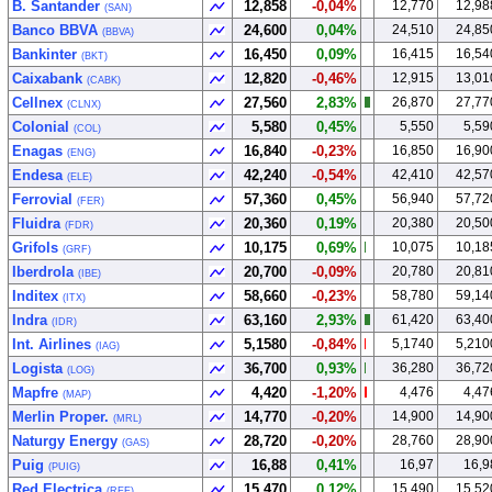
B. Santander
12,858
-0,04%
12,770
12,98
(SAN)
Banco BBVA
24,600
0,04%
24,510
24,85
(BBVA)
Bankinter
16,450
0,09%
16,415
16,54
(BKT)
Caixabank
12,820
-0,46%
12,915
13,01
(CABK)
Cellnex
27,560
2,83%
26,870
27,77
(CLNX)
Colonial
5,580
0,45%
5,550
5,59
(COL)
Enagas
16,840
-0,23%
16,850
16,90
(ENG)
Endesa
42,240
-0,54%
42,410
42,57
(ELE)
Ferrovial
57,360
0,45%
56,940
57,72
(FER)
Fluidra
20,360
0,19%
20,380
20,50
(FDR)
Grifols
10,175
0,69%
10,075
10,18
(GRF)
Iberdrola
20,700
-0,09%
20,780
20,81
(IBE)
Inditex
58,660
-0,23%
58,780
59,14
(ITX)
Indra
63,160
2,93%
61,420
63,40
(IDR)
Int. Airlines
5,1580
-0,84%
5,1740
5,210
(IAG)
Logista
36,700
0,93%
36,280
36,72
(LOG)
Mapfre
4,420
-1,20%
4,476
4,47
(MAP)
Merlin Proper.
14,770
-0,20%
14,900
14,90
(MRL)
Naturgy Energy
28,720
-0,20%
28,760
28,90
(GAS)
Puig
16,88
0,41%
16,97
16,9
(PUIG)
Red Electrica
15,470
0,12%
15,490
15,52
(REE)