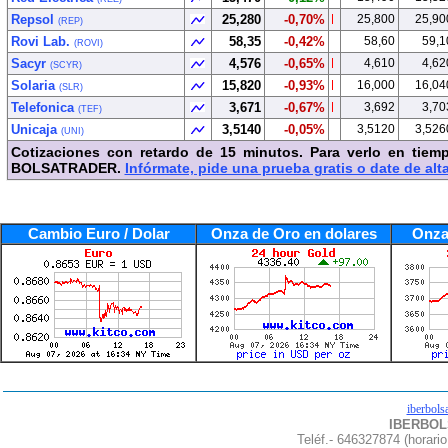
Repsol
25,280
-0,70%
25,800
25,90
(REP)
Rovi Lab.
58,35
-0,42%
58,60
59,1
(ROVI)
Sacyr
4,576
-0,65%
4,610
4,62
(SCYR)
Solaria
15,820
-0,93%
16,000
16,04
(SLR)
Telefonica
3,671
-0,67%
3,692
3,70
(TEF)
Unicaja
3,5140
-0,05%
3,5120
3,526
(UNI)
Cotizaciones con retardo de 15 minutos. Para verlo en tiemp
BOLSATRADER.
Infórmate, pide una prueba gratis o date de alta
Cambio Euro / Dolar
Onza de Oro en dolares
Onza
iberbols
IBERBOLS
Teléf.- 646327874 (horario