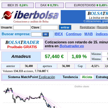
IBEX 35
0,24
%
DAX
0,79
%
EUROSTOXX50
0,49
%
B
OLSA
T
La bolsa en ti
Cotizaciones, gráf
Cotizaciones y análisis de Bolsa
Registrarse
|
Recorda
Usuario
:
Clave
:
Buscar empresa:
IBEX
|
Continuo
|
MAB
|
índices
B
OLSA
T
RADER
Cotizaciones con retardo de 15. minut
entra en
Bolsatrader.es
Pruébalo GRATIS
Máximo
57,440 €
1,69 %
Amadeus
Mínimo
anterior
56,480
apertura
56,300
Gap
-0,32
%
2,
Volumen
134.333
acciones,
7.716.087
€