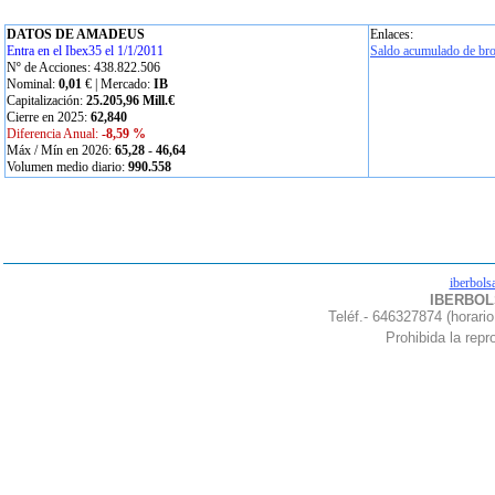
DATOS DE AMADEUS
Enlaces:
Entra en el Ibex35 el 1/1/2011
Saldo acumulado de bro
Nº de Acciones: 438.822.506
Nominal:
0,01
€ | Mercado:
IB
Capitalización:
25.205,96 Mill.€
Cierre en 2025:
62,840
Diferencia Anual:
-8,59 %
Máx / Mín en 2026:
65,28
-
46,64
Volumen medio diario:
990.558
iberbols
IBERBOLS
Teléf.- 646327874 (horario
Prohibida la repro