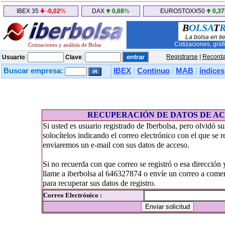
IBEX 35
-0,02
%
DAX
0,68
%
EUROSTOXX50
0,37
B
OLSA
T
La bolsa en ti
Cotizaciones, gráf
Cotizaciones y análisis de Bolsa
Registrarse
|
Recorda
Usuario
:
Clave
:
Buscar empresa:
IBEX
|
Continuo
|
MAB
|
índices
RECUPERACIÓN DE DATOS DE A
Si usted es usuario registrado de Iberbolsa, pero olvidó s
solocítelos indicando el correo electrónico con el que se r
enviaremos un e-mail con sus datos de acceso.
Si no recuerda con que correo se registró o esa dirección 
llame a iberbolsa al 646327874 o envíe un correo a com
para recuperar sus datos de registro.
Correo Electrónico :