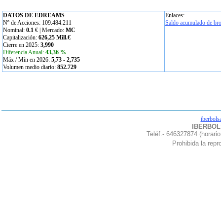
DATOS DE EDREAMS
Enlaces:
Nº de Acciones: 109.484.211
Saldo acumulado de bro
Nominal:
0.1
€ | Mercado:
MC
Capitalización:
626,25 Mill.€
Cierre en 2025:
3,990
Diferencia Anual:
43,36 %
Máx / Mín en 2026:
5,73
-
2,735
Volumen medio diario:
852.729
iberbols
IBERBOLS
Teléf.- 646327874 (horario
Prohibida la repro