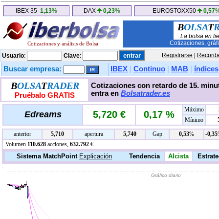
IBEX 35
1,13
%
DAX
0,23
%
EUROSTOXX50
0,57
B
OLSA
T
La bolsa en ti
Cotizaciones, gráf
Cotizaciones y análisis de Bolsa
Registrarse
|
Recorda
Usuario
:
Clave
:
Buscar empresa:
IBEX
|
Continuo
|
MAB
|
índices
B
OLSA
T
RADER
Cotizaciones con retardo de 15. minut
entra en
Bolsatrader.es
Pruébalo GRATIS
Máximo
5,720 €
0,17 %
Edreams
Mínimo
anterior
5,710
apertura
5,740
Gap
0,53
%
-0,35
Volumen
110.628
acciones,
632.792
€