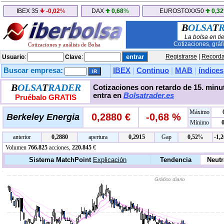
IBEX 35
-0,02
%
DAX
0,68
%
EUROSTOXX50
0,32
B
OLSA
T
La bolsa en ti
Cotizaciones, gráf
Cotizaciones y análisis de Bolsa
Registrarse
|
Recorda
Usuario
:
Clave
:
Buscar empresa:
IBEX
|
Continuo
|
MAB
|
índices
B
OLSA
T
RADER
Cotizaciones con retardo de 15. minut
entra en
Bolsatrader.es
Pruébalo GRATIS
Máximo
0,2880 €
-0,68 %
Berkeley Energia
Mínimo
anterior
0,2880
apertura
0,2915
Gap
0,52
%
-1,2
Volumen
766.825
acciones,
220.845
€