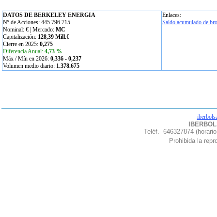
DATOS DE BERKELEY ENERGIA
Enlaces:
Nº de Acciones: 445.796.715
Saldo acumulado de bro
Nominal:
€ | Mercado:
MC
Capitalización:
128,39 Mill.€
Cierre en 2025:
0,275
Diferencia Anual:
4,73 %
Máx / Mín en 2026:
0,336
-
0,237
Volumen medio diario:
1.378.675
iberbols
IBERBOLS
Teléf.- 646327874 (horario
Prohibida la repro