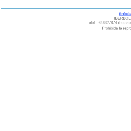
iberbols
IBERBOLS
Teléf.- 646327874 (horario
Prohibida la repro