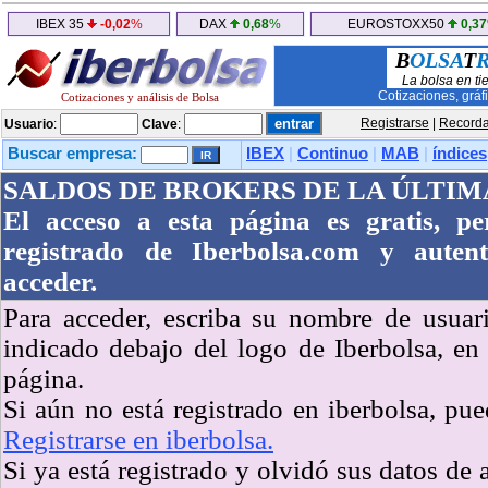
IBEX 35
-0,02
%
DAX
0,68
%
EUROSTOXX50
0,37
B
OLSA
T
La bolsa en ti
Cotizaciones, gráf
Cotizaciones y análisis de Bolsa
Registrarse
|
Recorda
Usuario
:
Clave
:
Buscar empresa:
IBEX
|
Continuo
|
MAB
|
índices
SALDOS DE BROKERS DE LA ÚLTIM
El acceso a esta página es gratis, p
registrado de Iberbolsa.com y autent
acceder.
Para acceder, escriba su nombre de usuar
indicado debajo del logo de Iberbolsa, en
página.
Si aún no está registrado en iberbolsa, pu
Registrarse en iberbolsa.
Si ya está registrado y olvidó sus datos de