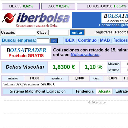
IBEX 35
0,62
%
DAX
0,14
%
EUROSTOXX50
0,54
%
B
OLSA
T
La bolsa en ti
Cotizaciones, gráf
Cotizaciones y análisis de Bolsa
Registrarse
|
Recorda
Usuario
:
Clave
:
Buscar empresa:
IBEX
|
Continuo
|
MAB
|
índices
B
OLSA
T
RADER
Cotizaciones con retardo de 15. minut
entra en
Bolsatrader.es
Pruébalo GRATIS
Máximo
1,8300 €
1,10 %
Dchos Viscofan
Mínimo
1
anterior
1,8300
apertura
1,8100
Gap
0,00
%
1,
Volumen
327.796
acciones,
599.866
€