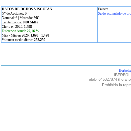
DATOS DE DCHOS VISCOFAN
Enlaces:
Nº de Acciones: 0
Saldo acumulado de bro
Nominal:
€ | Mercado:
MC
Capitalización:
0,00 Mill.€
Cierre en 2025:
1,498
Diferencia Anual:
22,16 %
Máx / Mín en 2026:
1,898
-
1,498
Volumen medio diario:
252.250
iberbols
IBERBOLS
Teléf.- 646327874 (horario
Prohibida la repro