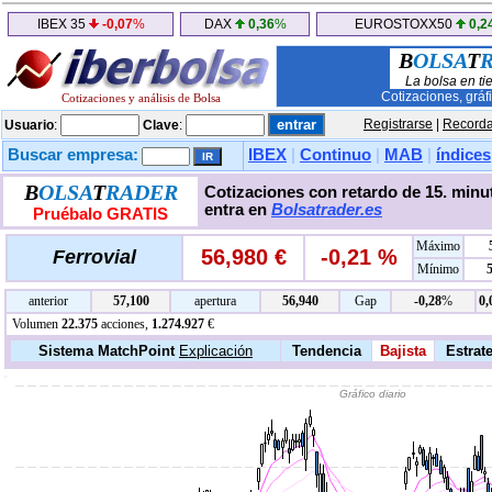
IBEX 35
-0,07
%
DAX
0,36
%
EUROSTOXX50
0,2
B
OLSA
T
La bolsa en ti
Cotizaciones, gráf
Cotizaciones y análisis de Bolsa
Registrarse
|
Recorda
Usuario
:
Clave
:
Buscar empresa:
IBEX
|
Continuo
|
MAB
|
índices
B
OLSA
T
RADER
Cotizaciones con retardo de 15. minut
entra en
Bolsatrader.es
Pruébalo GRATIS
Máximo
56,980 €
-0,21 %
Ferrovial
Mínimo
anterior
57,100
apertura
56,940
Gap
-0,28
%
0,
Volumen
22.375
acciones,
1.274.927
€