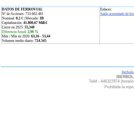
DATOS DE FERROVIAL
Enlaces:
Nº de Acciones: 733.602.481
Saldo acumulado de bro
Nominal:
0.2
€ | Mercado:
IB
Capitalización:
41.800,67 Mill.€
Cierre en 2025:
55,340
Diferencia Anual:
2,96 %
Máx / Mín en 2026:
63,16
-
53,44
Volumen medio diario:
724.545
iberbols
IBERBOLS
Teléf.- 646327874 (horario
Prohibida la repro