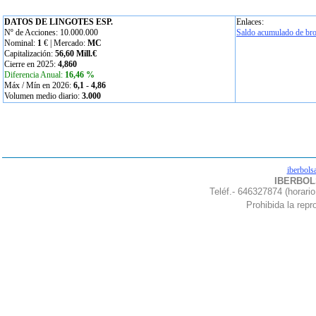
DATOS DE LINGOTES ESP.
Enlaces:
Nº de Acciones: 10.000.000
Saldo acumulado de bro
Nominal:
1
€ | Mercado:
MC
Capitalización:
56,60 Mill.€
Cierre en 2025:
4,860
Diferencia Anual:
16,46 %
Máx / Mín en 2026:
6,1
-
4,86
Volumen medio diario:
3.000
iberbols
IBERBOLS
Teléf.- 646327874 (horario
Prohibida la repro