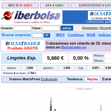
IBEX 35
-0,02
%
DAX
0,68
%
EUROSTOXX50
0,37
B
OLSA
T
La bolsa en ti
Cotizaciones, gráf
Cotizaciones y análisis de Bolsa
Registrarse
|
Recorda
Usuario
:
Clave
:
Buscar empresa:
IBEX
|
Continuo
|
MAB
|
índices
B
OLSA
T
RADER
Cotizaciones con retardo de 15. minut
entra en
Bolsatrader.es
Pruébalo GRATIS
Máximo
5,660 €
0,00 %
Lingotes Esp.
Mínimo
anterior
5,660
apertura
5,660
Gap
0,00
%
0,00
Volumen
0
acciones,
5.784
€