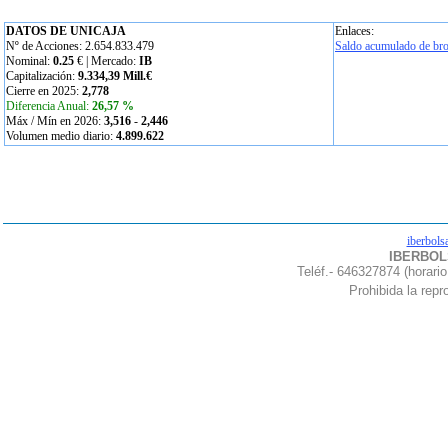
DATOS DE UNICAJA
Enlaces:
Nº de Acciones: 2.654.833.479
Saldo acumulado de bro
Nominal:
0.25
€ | Mercado:
IB
Capitalización:
9.334,39 Mill.€
Cierre en 2025:
2,778
Diferencia Anual:
26,57 %
Máx / Mín en 2026:
3,516
-
2,446
Volumen medio diario:
4.899.622
iberbols
IBERBOLS
Teléf.- 646327874 (horario
Prohibida la repro