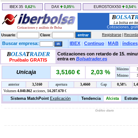
IBEX 35
0,62
%
DAX
0,05
%
EUROSTOXX50
0,54
%
B
OLSA
T
La bolsa en ti
Cotizaciones, gráf
Cotizaciones y análisis de Bolsa
Registrarse
|
Recorda
Usuario
:
Clave
:
Buscar empresa:
IBEX
|
Continuo
|
MAB
|
índices
B
OLSA
T
RADER
Cotizaciones con retardo de 15. minut
entra en
Bolsatrader.es
Pruébalo GRATIS
Máximo
3,5160 €
2,03 %
Unicaja
Mínimo
anterior
3,5160
apertura
3,4660
Gap
0,58
%
1,
Volumen
4.040.862
acciones,
14.207.670
€