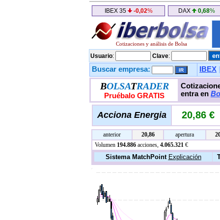
IBEX 35
-0,02
%
DAX
0,68
%
Cotizaciones y análisis de Bolsa
Usuario
:
Clave
:
Buscar empresa:
IBEX
B
OLSA
T
RADER
Cotizacione
entra en
Bo
Pruébalo GRATIS
20,86 €
Acciona Energia
anterior
20,86
apertura
2
Volumen
194.886
acciones,
4.065.321
€