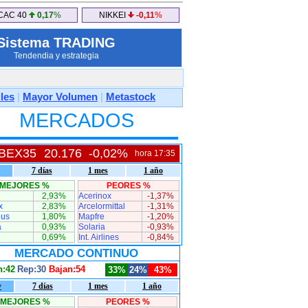
CAC 40
0,17
%
NIKKEI
-0,11
%
Sistema TRADING
Tendendia y estrategia
les
|
Mayor Volumen
|
Metastock
MERCADOS
IBEX35
20.176
-0,02%
hora 17:35
7 días
1 mes
1 año
MEJORES %
PEORES %
2,93%
Acerinox
-1,37%
x
2,83%
Arcelormittal
-1,31%
us
1,80%
Mapfre
-1,20%
a
0,93%
Solaria
-0,93%
0,69%
Int. Airlines
-0,84%
MERCADO CONTINUO
n:42
Rep:30
Bajan:54
33%
24%
43%
y
7 días
1 mes
1 año
MEJORES %
PEORES %