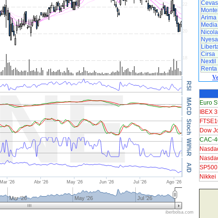
Cevas
Monteb
Arima
Media
Nicol
Nyesa
Libert
Cirsa
Nextil
Renta
Ve
Euro S
IBEX 3
FTSE1
Dow J
CAC-40
Nasda
Nasda
SP500
Nikkei