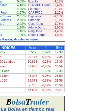
a
5,05%
Ezentis
-4,16%
alito
4,18%
COX ABG Group
-3,49%
4,00%
Ecoener
-3,17%
 Fore
3,57%
CAF FFCC
-2,19%
asCorrea
2,81%
Digi movil
-2,18%
 Valores
2,50%
Edreams
-2,12%
as 7
2,02%
Coca-Cola
-1,76%
1,90%
Adolfo Dom.
-1,66%
1,46%
Reig Jofre
-1,45%
 4
1,29%
Renta Corpo.
-1,42%
r Ranking de todos los valores
ÍNDICES
Puntos
%
Hora
toxx
6.512
0,54%
17:38
5
20.176
-0,02%
17:35
00 Londres
10.868
-0,18%
17:35
ones
53.885
-0,85%
23:59
 Paris
8.715
0,17%
17:35
q Com.
26.348
-0,05%
21:59
q 100
29.373
-0,38%
21:59
7.710
-0,17%
23:59
65.683
-0,93%
8:30:
B
olsa
T
rader
La Bolsa en tiempo real