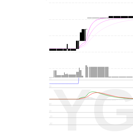
Y
70
30
80
20
-20
-80