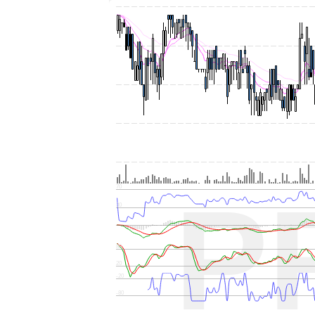
P
70
30
80
20
-20
-80