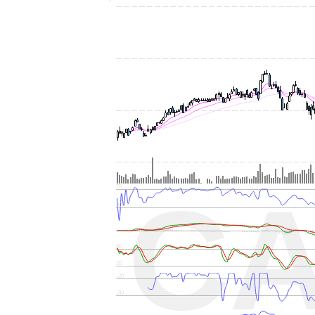
C
70
30
80
20
-20
-80